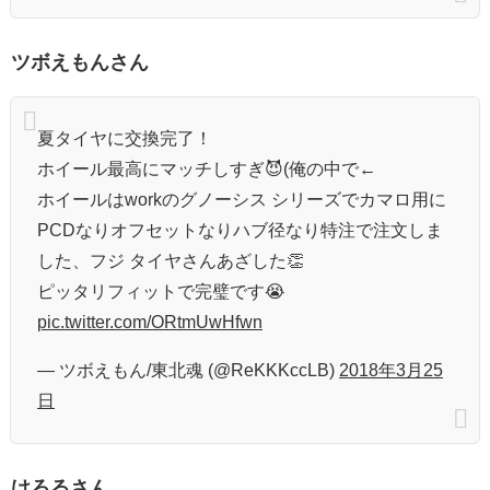
ツボえもんさん
夏タイヤに交換完了！
ホイール最高にマッチしすぎ😈(俺の中で←
ホイールはworkのグノーシス シリーズでカマロ用に
PCDなりオフセットなりハブ径なり特注で注文しま
した、フジ タイヤさんあざした👏
ピッタリフィットで完璧です😭
pic.twitter.com/ORtmUwHfwn
— ツボえもん/東北魂 (@ReKKKccLB)
2018年3月25
日
けろるさん