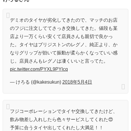
デミオのタイヤが劣化してきたので、マッチのお店
のフジに注文しててさっき交換してきた。値段も某
店より一万くらい安くて店員さんも親切で良かっ
た。タイヤはブリジストンのレグノ、純正より、か
なりグリップが効いて振動が柔らかくなっていい感
じ。店員さんもレグノは凄くいいと言ってた。
pic.twitter.com/PYXL9PYlcq
— けろる (@kakesukun)
2018年5月4日
フジコーポレーションでタイヤ交換してきたけど、
飲み物差し入れしたら色々サービスしてくれた😍
予算に合うタイヤ出してくれたし大満足！！