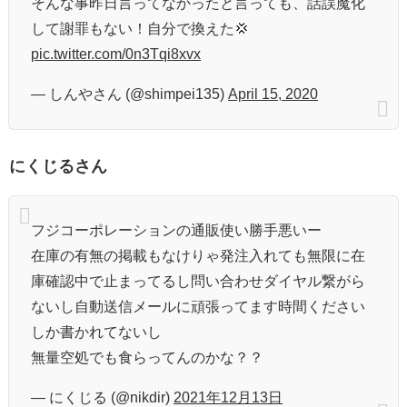
そんな事昨日言ってなかったと言っても、話誤魔化
して謝罪もない！自分で換えた💢
pic.twitter.com/0n3Tqi8xvx
— しんやさん (@shimpei135)
April 15, 2020
にくじるさん
フジコーポレーションの通販使い勝手悪いー
在庫の有無の掲載もなけりゃ発注入れても無限に在
庫確認中で止まってるし問い合わせダイヤル繋がら
ないし自動送信メールに頑張ってます時間ください
しか書かれてないし
無量空処でも食らってんのかな？？
— にくじる (@nikdir)
2021年12月13日