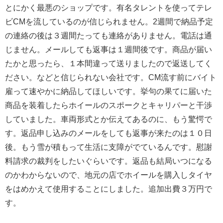
とにかく最悪のショップです。有名タレントを使ってテレ
ビCMを流しているのが信じられません。2週間で納品予定
の連絡の後は３週間たっても連絡がありません。電話は通
じません。メールしても返事は１週間後です。商品が届い
たかと思ったら、１本間違って送りましたので返送してく
ださい。などと信じられない会社です。CM流す前にバイト
雇って速やかに納品してほしいです。挙句の果てに届いた
商品を装着したらホイールのスポークとキャリパーと干渉
していました。車両形式とか伝えてあるのに、もう驚愕で
す。返品申し込みのメールをしても返事が来たのは１０日
後。もう雪が積もって生活に支障がでているんです。慰謝
料請求の裁判をしたいぐらいです。返品も結局いつになる
のかわからないので、地元の店でホイールを購入しタイヤ
をはめかえて使用することにしました。追加出費３万円で
す。