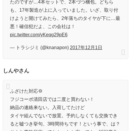
たのですが…4本セットで、2本づつ梱包。どちら
も、17年製造が上に入っていました。いざ、取り付
けようと開けてみたら、2年落ちのタイヤが下に…最
悪！確信犯だよ、この会社は！
pic.twitter.com/yKeqg29pE6
— トラシジミ (@knanapon)
2017年12月1日
しんやさん
ふざけた対応💢
フジコーポ清田店では二度と買わない！
納品の連絡来ない。入荷してたけど
タイヤ組んでないで放置。予約しなくても交換でき
ると嘘つき挙句、3時間待ちです！という事で、は？