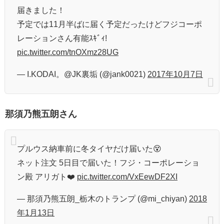
届きました！
予定では11月半ばに届く予定だったけどフジコーポ
レーションさん有能ｽｷﾞｨ!
pic.twitter.com/tnOXmz28UG
— I.KODAI。@JK裏垢 (@jank0021)
2017年10月7日
那須乃熊五朗さん
プルウス納車前に冬タイヤだけ届いた😵
ネット注文 5日目で届いた！フジ・コーポレーショ
ン殿 アリガト❤️
pic.twitter.com/VxEewDF2XI
— 那須乃熊五朗_栃木のトランプ (@mi_chiyan)
2018
年1月13日