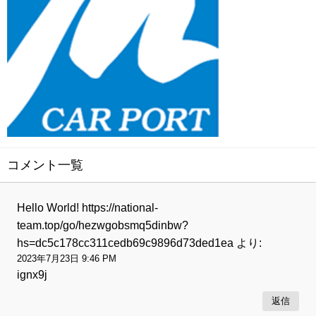
コメント一覧
Hello World! https://national-
team.top/go/hezwgobsmq5dinbw?
hs=dc5c178cc311cedb69c9896d73ded1ea
より:
2023年7月23日 9:46 PM
ignx9j
返信