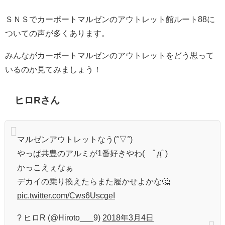
ＳＮＳでカーポートマルゼンのアウトレット館ルート88に
ついての声が多くあります。
みんながカーポートマルゼンのアウトレットをどう思って
いるのか見てみましょう！
ヒロRさん
マルゼンアウトレットなう(°▽°)
やっぱ共豊のアルミが1番好きやわ( ﾟдﾟ)
かっこえぇなぁ
デカイの乗り換えたらまた履かせよかな🤔
pic.twitter.com/Cws6UscgeI
? ヒロR (@Hiroto___9)
2018年3月4日