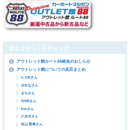
目次でざっくりチェック
アウトレット館ルート88統合のおしらせ
1
アウトレット館についての反応まとめ
2
ヒロRさん
せれなさん
まちさん
SHINさん
kuuさん
八木犬さん
谷山 哲寿さん