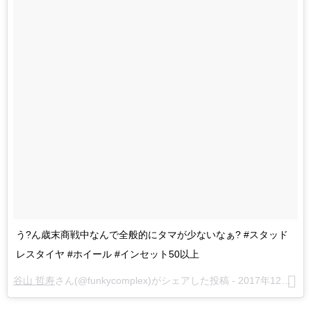
う?ん歳末商戦中なんで全般的にタマが少ないなぁ? #スタッド
レスタイヤ #ホイール #インセット50以上
谷山 哲寿
さん(@funkycomplex)がシェアした投稿 -
2017年12月月16日午後7時48分PST