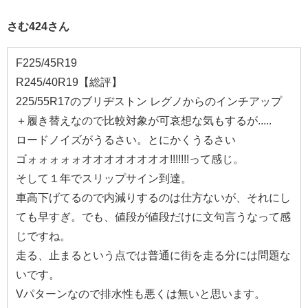
さむ424さん
F225/45R19
R245/40R19【総評】
225/55R17のブリヂストン レグノからのインチアップ
＋履き替えなので比較対象が可哀想な気もするが.....
ロードノイズがうるさい。とにかくうるさい
ゴォォォォォオオオオオオオオ!!!!!!!って感じ。
そして１年でスリップサイン到達。
車高下げてるので内減りするのは仕方ないが、それにし
ても早すぎ。でも、値段が値段だけに文句言うなって感
じですね。
走る、止まるという点では普通に街を走る分には問題な
いです。
Vパターンなので排水性も悪くは無いと思います。