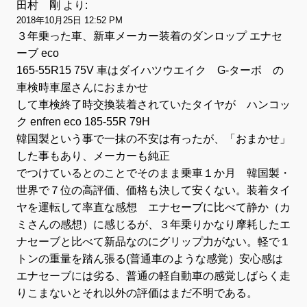
田村 剛
より:
2018年10月25日 12:52 PM
３年乗った車、新車メーカー装着のダンロップ エナセ
ーブ eco
165-55R15 75V 車はダイハツウエイク G-ターボ の
車検時車屋さんにおまかせ
して車検終了時交換装着されていたタイヤが ハンコッ
ク enfren eco 185-55R 79H
韓国製という事で一抹の不安は有ったが、「おまかせ」
した事もあり、メーカーも純正
でつけているとのことでそのまま乗車１か月 韓国製・
世界で７位の高評価、価格も決して安くない。装着タイ
ヤを運転して率直な感想 エナセーブに比べて静か（カ
ミさんの感想）に感じるが、３年乗りかなり摩耗したエ
ナセーブと比べて新品なのにグリップ力がない。軽で１
トンの重量を踏ん張る(普通車のような感覚）安心感は
エナセーブには劣る、普通の軽自動車の感覚しばらく走
りこまないとそれ以外の評価はまだ不明である。