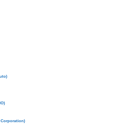
to)
O)
rporation)