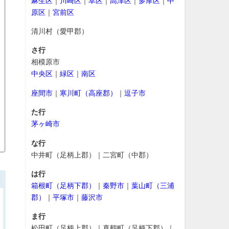
麻生区
｜
川崎区
｜
幸区
｜
高津区
｜
多摩区
｜
中
原区
｜
宮前区
清川村（愛甲郡）
さ行
相模原市
中央区
｜
緑区
｜
南区
座間市
｜
寒川町（高座郡）
｜
逗子市
た行
茅ヶ崎市
な行
中井町（足柄上郡）｜二宮町（中郡）
は行
箱根町（足柄下郡）
｜
秦野市
｜
葉山町（三浦
郡）
｜
平塚市
｜
藤沢市
ま行
松田町（足柄上郡）｜真鶴町（足柄下郡）｜