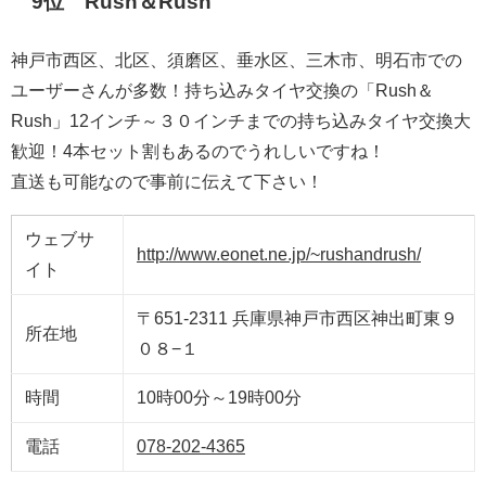
9位 Rush＆Rush
神戸市西区、北区、須磨区、垂水区、三木市、明石市での
ユーザーさんが多数！持ち込みタイヤ交換の「Rush＆
Rush」12インチ～３０インチまでの持ち込みタイヤ交換大
歓迎！4本セット割もあるのでうれしいですね！
直送も可能なので事前に伝えて下さい！
ウェブサ
http://www.eonet.ne.jp/~rushandrush/
イト
〒651-2311 兵庫県神戸市西区神出町東９
所在地
０８−１
時間
10時00分～19時00分
電話
078-202-4365