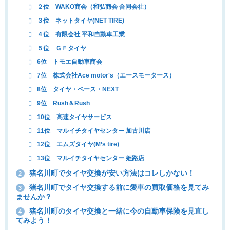
２位 WAKO商会（和弘商会 合同会社）
３位 ネットタイヤ(NET TIRE)
４位 有限会社 平和自動車工業
５位 ＧＦタイヤ
6位 トモエ自動車商会
7位 株式会社Ace motor's（エースモータース）
8位 タイヤ・ベース・NEXT
9位 Rush＆Rush
10位 高速タイヤサービス
11位 マルイチタイヤセンター 加古川店
12位 エムズタイヤ(M’s tire)
13位 マルイチタイヤセンター 姫路店
猪名川町でタイヤ交換が安い方法はコレしかない！
2
猪名川町でタイヤ交換する前に愛車の買取価格を見てみ
3
ませんか？
猪名川町のタイヤ交換と一緒に今の自動車保険を見直し
4
てみよう！