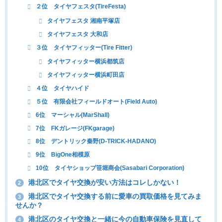
２位 タイヤフェスタ(TireFesta)
タイヤフェスタ 湘南平塚店
タイヤフェスタ 大和店
３位 タイヤフィッター(Tire Fitter)
タイヤフィッター横浜都筑店
タイヤフィッター横浜町田店
４位 タイヤハイド
５位 有限会社フィールドオート(Field Auto)
6位 マーシャル(MarShall)
7位 FKガレージ(FKgarage)
8位 デントリック秦野(D-TRICK-HADANO)
9位 BigOne相模原
10位 タイヤショップ笹堀商会(Sasabari Corporation)
港北区でタイヤ交換が安い方法はコレしかない！
2
港北区でタイヤ交換する前に愛車の買取価格を見てみま
3
せんか？
港北区のタイヤ交換と一緒に今の自動車保険を見直して
4