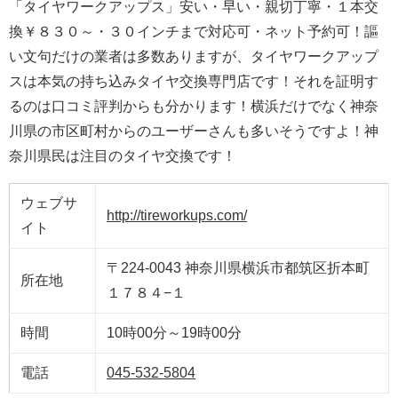
「タイヤワークアップス」安い・早い・親切丁寧・１本交
換￥８３０～・３０インチまで対応可・ネット予約可！謳
い文句だけの業者は多数ありますが、タイヤワークアップ
スは本気の持ち込みタイヤ交換専門店です！それを証明す
るのは口コミ評判からも分かります！横浜だけでなく神奈
川県の市区町村からのユーザーさんも多いそうですよ！神
奈川県民は注目のタイヤ交換です！
ウェブサ
http://tireworkups.com/
イト
〒224-0043 神奈川県横浜市都筑区折本町
所在地
１７８４−１
時間
10時00分～19時00分
電話
045-532-5804