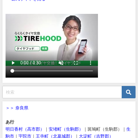
＞＞ 奈良県
あ行
明日香村（高市郡）
｜
安堵町（生駒郡）
｜斑鳩町（生駒郡）｜
生
駒市
｜
宇陀市
｜
王寺町（北葛城郡）
｜
大淀町（吉野郡）