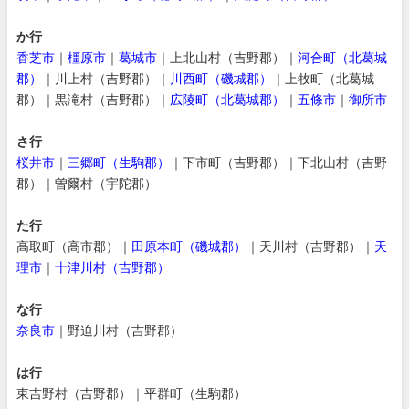
か行
香芝市
｜
橿原市
｜
葛城市
｜上北山村（吉野郡）｜
河合町（北葛城
郡）
｜川上村（吉野郡）｜
川西町（磯城郡）
｜上牧町（北葛城
郡）｜黒滝村（吉野郡）｜
広陵町（北葛城郡）
｜
五條市
｜
御所市
さ行
桜井市
｜
三郷町（生駒郡）
｜下市町（吉野郡）｜下北山村（吉野
郡）｜曽爾村（宇陀郡）
た行
高取町（高市郡）｜
田原本町（磯城郡）
｜天川村（吉野郡）｜
天
理市
｜
十津川村（吉野郡）
な行
奈良市
｜野迫川村（吉野郡）
は行
東吉野村（吉野郡）｜平群町（生駒郡）