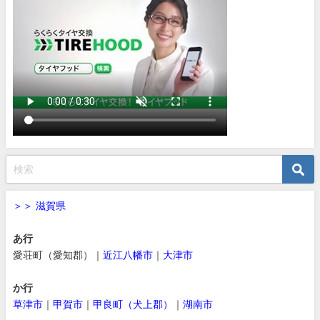
＞＞ 滋賀県
あ行
愛荘町（愛知郡）｜
近江八幡市
｜
大津市
か行
草津市
｜
甲賀市
｜
甲良町（犬上郡）
｜
湖南市