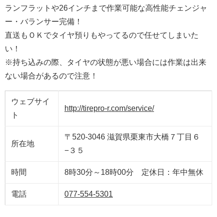
ランフラットや26インチまで作業可能な高性能チェンジャ
ー・バランサー完備！
直送もＯＫでタイヤ預りもやってるので任せてしまいた
い！
※持ち込みの際、タイヤの状態が悪い場合には作業は出来
ない場合があるので注意！
ウェブサイ
http://tirepro-r.com/service/
ト
〒520-3046 滋賀県栗東市大橋７丁目６
所在地
−３５
時間
8時30分～18時00分 定休日：年中無休
電話
077-554-5301