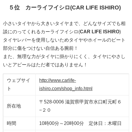
５位 カーライフイシロ(
CAR LIFE ISHIRO
)
小さいタイヤから大きいタイヤまで、どんなサイズでも相
談にのってくれるカーライフイシロ(
CAR LIFE ISHIRO
)
タイヤレバーを使用しないためタイヤやホイールのビート
部分に傷をつけない自信ある腕前！
また、無理な力がタイヤに掛かりにくく、タイヤにやさし
いとアピールはただ者ではありません！
ウェブサイ
http://www.carlife-
ト
ishiro.com/shop_info.html
〒528-0006 滋賀県甲賀市水口町元町６
所在地
−２０
時間
10時00分～20時00分 定休日：木曜日