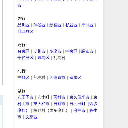
市
さ行
品川区
｜
渋谷区
｜
新宿区
｜
杉並区
｜
墨田区
｜
世田谷区
た行
台東区
｜
立川市
｜
多摩市
｜
中央区
｜
調布市
｜
千代田区
｜
豊島区
｜利島村
な行
中野区
｜新島村｜
西東京市
｜
練馬区
は行
八王子市
｜八丈町｜
羽村市
｜
東久留米市
｜
東
村山市
｜
東大和市
｜
日野市
｜
日の出町（西多
摩郡）
｜檜原村（西多摩郡）｜
府中市
｜
福生
市
｜
文京区