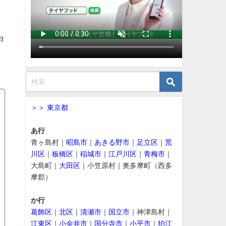
ョ
＞＞ 東京都
あ行
青ヶ島村｜
昭島市
｜
あきる野市
｜
足立区
｜
荒
川区
｜
板橋区
｜
稲城市
｜
江戸川区
｜
青梅市
｜
大島町｜
大田区
｜小笠原村｜奥多摩町（西多
摩郡）
か行
葛飾区
｜
北区
｜
清瀬市
｜
国立市
｜神津島村｜
江東区
｜
小金井市
｜
国分寺市
｜
小平市
｜
狛江