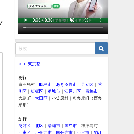
ヤ
＞＞ 東京都
あ行
青ヶ島村｜
昭島市
｜
あきる野市
｜
足立区
｜
荒
川区
｜
板橋区
｜
稲城市
｜
江戸川区
｜
青梅市
｜
大島町｜
大田区
｜小笠原村｜奥多摩町（西多
摩郡）
か行
葛飾区
｜
北区
｜
清瀬市
｜
国立市
｜神津島村｜
江東区
｜
小金井市
｜
国分寺市
｜
小平市
｜
狛江