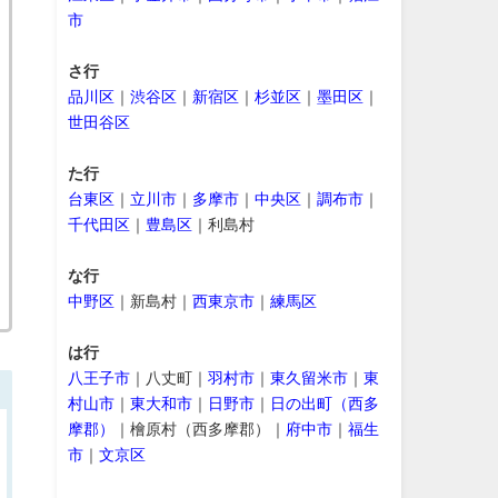
市
さ行
品川区
｜
渋谷区
｜
新宿区
｜
杉並区
｜
墨田区
｜
世田谷区
た行
台東区
｜
立川市
｜
多摩市
｜
中央区
｜
調布市
｜
千代田区
｜
豊島区
｜利島村
な行
中野区
｜新島村｜
西東京市
｜
練馬区
は行
八王子市
｜八丈町｜
羽村市
｜
東久留米市
｜
東
村山市
｜
東大和市
｜
日野市
｜
日の出町（西多
摩郡）
｜檜原村（西多摩郡）｜
府中市
｜
福生
市
｜
文京区