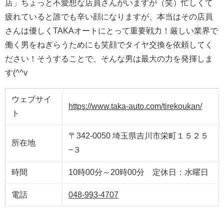
店」ちょっと不愛想な店員さんがいますが（笑）忙しくて
疲れていると誰でも辛い顔になりますが、本当はその店員
さんは優しくTAKAオートにとって重要戦力！厳しい業界で
働く男をねぎらうためにも笑顔でタイヤ交換を依頼してく
ださい！そうすることで、そんな男は最大の力を発揮しま
す(^^v
ウェブサイ
https://www.taka-auto.com/tirekoukan/
ト
〒342-0050 埼玉県吉川市栄町１５２５
所在地
−３
時間
10時00分～20時00分 定休日：水曜日
電話
048-993-4707