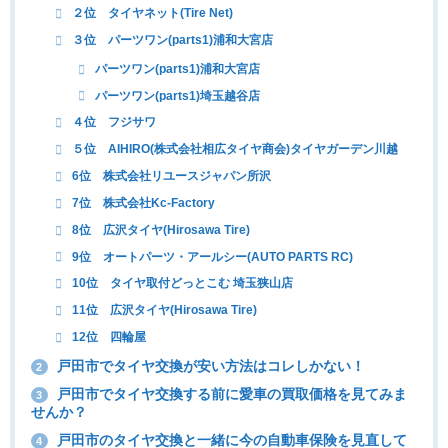
２位 タイヤネット(Tire Net)
３位 パーツワン(parts1)浦和大宮店
パーツワン(parts1)浦和大宮店
パーツワン(parts1)埼玉越谷店
４位 フジサワ
５位 AIHIRO(株式会社相広タイヤ商会)タイヤガーデン川越
6位 株式会社リユースジャパン所沢
7位 株式会社Kc-Factory
8位 広沢タイヤ(Hirosawa Tire)
9位 オートパーツ・アールシー(AUTO PARTS RC)
10位 タイヤ取付どっとこむ 埼玉狭山店
11位 広沢タイヤ(Hirosawa Tire)
12位 四輪屋
戸田市でタイヤ交換が安い方法はコレしかない！
2
戸田市でタイヤ交換する前に愛車の買取価格を見てみま
3
せんか？
戸田市のタイヤ交換と一緒に今の自動車保険を見直して
4