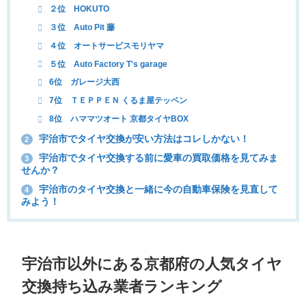
２位 HOKUTO
３位 Auto Pit 藤
４位 オートサービスモリヤマ
５位 Auto Factory T's garage
6位 ガレージ大西
7位 ＴＥＰＰＥＮ くるま屋テッペン
8位 ハママツオート 京都タイヤBOX
宇治市でタイヤ交換が安い方法はコレしかない！
2
宇治市でタイヤ交換する前に愛車の買取価格を見てみま
3
せんか？
宇治市のタイヤ交換と一緒に今の自動車保険を見直して
4
みよう！
宇治市以外にある京都府の人気タイヤ
交換持ち込み業者ランキング