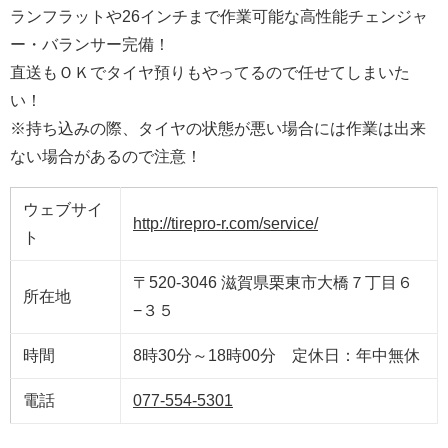
ランフラットや26インチまで作業可能な高性能チェンジャ
ー・バランサー完備！
直送もＯＫでタイヤ預りもやってるので任せてしまいた
い！
※持ち込みの際、タイヤの状態が悪い場合には作業は出来
ない場合があるので注意！
ウェブサイ
http://tirepro-r.com/service/
ト
〒520-3046 滋賀県栗東市大橋７丁目６
所在地
−３５
時間
8時30分～18時00分 定休日：年中無休
電話
077-554-5301