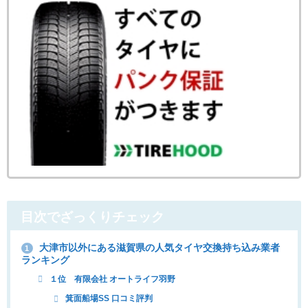
目次でざっくりチェック
大津市以外にある滋賀県の人気タイヤ交換持ち込み業者
1
ランキング
１位 有限会社 オートライフ羽野
箕面船場SS 口コミ評判