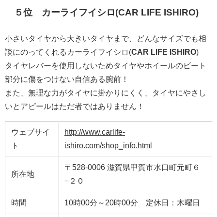
５位 カーライフイシロ(
CAR LIFE ISHIRO
)
小さいタイヤから大きいタイヤまで、どんなサイズでも相
談にのってくれるカーライフイシロ(
CAR LIFE ISHIRO
)
タイヤレバーを使用しないためタイヤやホイールのビート
部分に傷をつけない自信ある腕前！
また、無理な力がタイヤに掛かりにくく、タイヤにやさし
いとアピールはただ者ではありません！
ウェブサイ
http://www.carlife-
ト
ishiro.com/shop_info.html
〒528-0006 滋賀県甲賀市水口町元町６
所在地
−２０
時間
10時00分～20時00分 定休日：木曜日