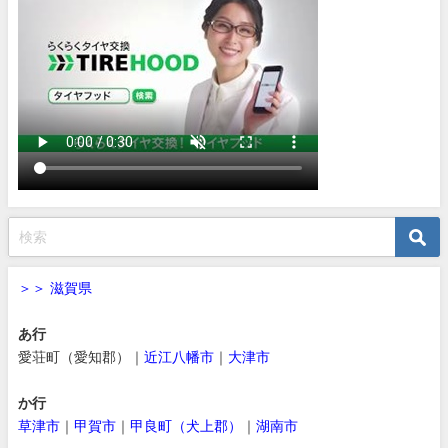
＞＞ 滋賀県
あ行
愛荘町（愛知郡）｜
近江八幡市
｜
大津市
か行
草津市
｜
甲賀市
｜
甲良町（犬上郡）
｜
湖南市