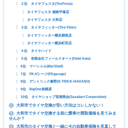
２位 タイヤフェスタ(TireFesta)
タイヤフェスタ 湘南平塚店
タイヤフェスタ 大和店
３位 タイヤフィッター(Tire Fitter)
タイヤフィッター横浜都筑店
タイヤフィッター横浜町田店
４位 タイヤハイド
５位 有限会社フィールドオート(Field Auto)
6位 マーシャル(MarShall)
7位 FKガレージ(FKgarage)
8位 デントリック秦野(D-TRICK-HADANO)
9位 BigOne相模原
10位 タイヤショップ笹堀商会(Sasabari Corporation)
大和市でタイヤ交換が安い方法はコレしかない！
2
大和市でタイヤ交換する前に愛車の買取価格を見てみま
3
せんか？
大和市のタイヤ交換と一緒に今の自動車保険を見直して
4