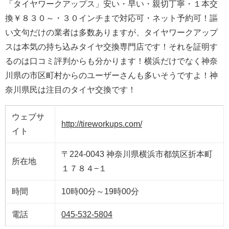
「タイヤワークアップス」安い・早い・親切丁寧・１本交
換￥８３０～・３０インチまで対応可・ネット予約可！謳
い文句だけの業者は多数ありますが、タイヤワークアップ
スは本気の持ち込みタイヤ交換専門店です！それを証明す
るのは口コミ評判からも分かります！横浜だけでなく神奈
川県の市区町村からのユーザーさんも多いそうですよ！神
奈川県民は注目のタイヤ交換です！
ウェブサ
http://tireworkups.com/
イト
〒224-0043 神奈川県横浜市都筑区折本町
所在地
１７８４−１
時間
10時00分～19時00分
電話
045-532-5804