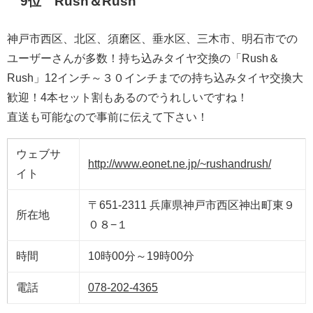
9位 Rush＆Rush
神戸市西区、北区、須磨区、垂水区、三木市、明石市での
ユーザーさんが多数！持ち込みタイヤ交換の「Rush＆
Rush」12インチ～３０インチまでの持ち込みタイヤ交換大
歓迎！4本セット割もあるのでうれしいですね！
直送も可能なので事前に伝えて下さい！
ウェブサ
http://www.eonet.ne.jp/~rushandrush/
イト
〒651-2311 兵庫県神戸市西区神出町東９
所在地
０８−１
時間
10時00分～19時00分
電話
078-202-4365