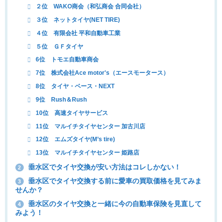
２位 WAKO商会（和弘商会 合同会社）
３位 ネットタイヤ(NET TIRE)
４位 有限会社 平和自動車工業
５位 ＧＦタイヤ
6位 トモエ自動車商会
7位 株式会社Ace motor's（エースモータース）
8位 タイヤ・ベース・NEXT
9位 Rush＆Rush
10位 高速タイヤサービス
11位 マルイチタイヤセンター 加古川店
12位 エムズタイヤ(M’s tire)
13位 マルイチタイヤセンター 姫路店
垂水区でタイヤ交換が安い方法はコレしかない！
2
垂水区でタイヤ交換する前に愛車の買取価格を見てみま
3
せんか？
垂水区のタイヤ交換と一緒に今の自動車保険を見直して
4
みよう！