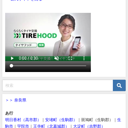
＞＞ 奈良県
あ行
明日香村（高市郡）
｜
安堵町（生駒郡）
｜斑鳩町（生駒郡）｜
生
駒市
｜
宇陀市
｜
王寺町（北葛城郡）
｜
大淀町（吉野郡）