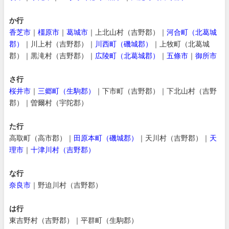
か行
香芝市
｜
橿原市
｜
葛城市
｜上北山村（吉野郡）｜
河合町（北葛城
郡）
｜川上村（吉野郡）｜
川西町（磯城郡）
｜上牧町（北葛城
郡）｜黒滝村（吉野郡）｜
広陵町（北葛城郡）
｜
五條市
｜
御所市
さ行
桜井市
｜
三郷町（生駒郡）
｜下市町（吉野郡）｜下北山村（吉野
郡）｜曽爾村（宇陀郡）
た行
高取町（高市郡）｜
田原本町（磯城郡）
｜天川村（吉野郡）｜
天
理市
｜
十津川村（吉野郡）
な行
奈良市
｜野迫川村（吉野郡）
は行
東吉野村（吉野郡）｜平群町（生駒郡）