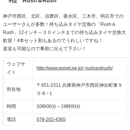
9位 Rush＆Rush
神戸市西区、北区、須磨区、垂水区、三木市、明石市での
ユーザーさんが多数！持ち込みタイヤ交換の「Rush＆
Rush」12インチ～３０インチまでの持ち込みタイヤ交換大
歓迎！4本セット割もあるのでうれしいですね！
直送も可能なので事前に伝えて下さい！
ウェブサ
http://www.eonet.ne.jp/~rushandrush/
イト
〒651-2311 兵庫県神戸市西区神出町東９
所在地
０８−１
時間
10時00分～19時00分
電話
078-202-4365