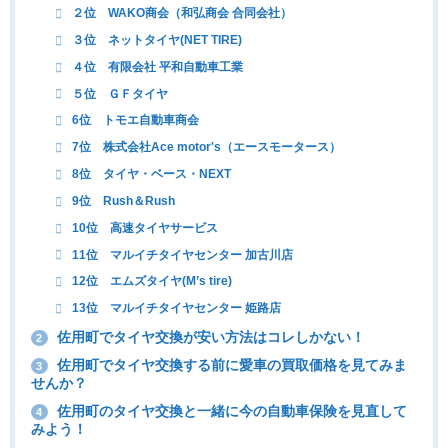
２位 WAKO商会（和弘商会 合同会社）
３位 ネットタイヤ(NET TIRE)
４位 有限会社 平和自動車工業
５位 ＧＦタイヤ
6位 トモエ自動車商会
7位 株式会社Ace motor's（エースモータース）
8位 タイヤ・ベース・NEXT
9位 Rush＆Rush
10位 高速タイヤサービス
11位 マルイチタイヤセンター 加古川店
12位 エムズタイヤ(M’s tire)
13位 マルイチタイヤセンター 姫路店
佐用町でタイヤ交換が安い方法はコレしかない！
2
佐用町でタイヤ交換する前に愛車の買取価格を見てみま
3
せんか？
佐用町のタイヤ交換と一緒に今の自動車保険を見直して
4
みよう！