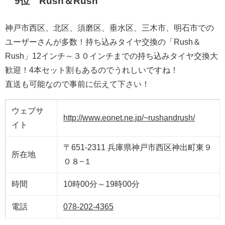
9位 Rush＆Rush
神戸市西区、北区、須磨区、垂水区、三木市、明石市での
ユーザーさんが多数！持ち込みタイヤ交換の「Rush＆
Rush」12インチ～３０インチまでの持ち込みタイヤ交換大
歓迎！4本セット割もあるのでうれしいですね！
直送も可能なので事前に伝えて下さい！
ウェブサ
http://www.eonet.ne.jp/~rushandrush/
イト
〒651-2311 兵庫県神戸市西区神出町東９
所在地
０８−１
時間
10時00分～19時00分
電話
078-202-4365