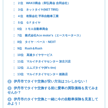
２位 WAKO商会（和弘商会 合同会社）
３位 ネットタイヤ(NET TIRE)
４位 有限会社 平和自動車工業
５位 ＧＦタイヤ
6位 トモエ自動車商会
7位 株式会社Ace motor's（エースモータース）
8位 タイヤ・ベース・NEXT
9位 Rush＆Rush
10位 高速タイヤサービス
11位 マルイチタイヤセンター 加古川店
12位 エムズタイヤ(M’s tire)
13位 マルイチタイヤセンター 姫路店
伊丹市でタイヤ交換が安い方法はコレしかない！
2
伊丹市でタイヤ交換する前に愛車の買取価格を見てみま
3
せんか？
伊丹市のタイヤ交換と一緒に今の自動車保険を見直して
4
みよう！