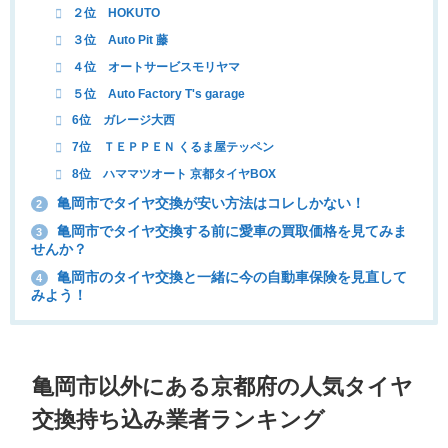
２位 HOKUTO
３位 Auto Pit 藤
４位 オートサービスモリヤマ
５位 Auto Factory T's garage
6位 ガレージ大西
7位 ＴＥＰＰＥＮ くるま屋テッペン
8位 ハママツオート 京都タイヤBOX
亀岡市でタイヤ交換が安い方法はコレしかない！
2
亀岡市でタイヤ交換する前に愛車の買取価格を見てみま
3
せんか？
亀岡市のタイヤ交換と一緒に今の自動車保険を見直して
4
みよう！
亀岡市以外にある京都府の人気タイヤ
交換持ち込み業者ランキング